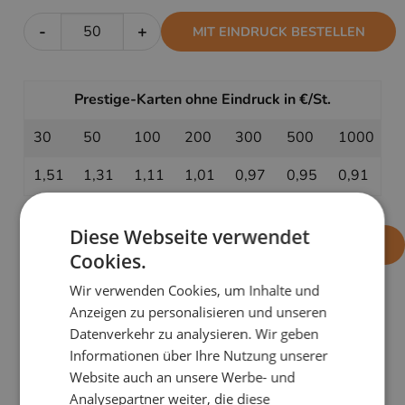
-
+
MIT EINDRUCK BESTELLEN
Prestige-Karten ohne Eindruck in €/St.
30
50
100
200
300
500
1000
1,51
1,31
1,11
1,01
0,97
0,95
0,91
Diese Webseite verwendet
-
+
OHNE EINDRUCK BESTELLEN
Cookies.
Wir verwenden Cookies, um Inhalte und
Anzeigen zu personalisieren und unseren
PRODUKTDETAILS
Datenverkehr zu analysieren. Wir geben
Informationen über Ihre Nutzung unserer
Diese Weihnachtskarte
Hüpfender Weihnachtsmann
Website auch an unsere Werbe- und
ist so schön, dass selbst der Weihnachtsmann kurz
Analysepartner weiter, die diese
Pause macht, um sie zu bewundern.