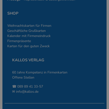
eine allgemein
die zum Verwa
Benutzersitzun
SHOP
verwendet wird
Normalerweise 
sich um eine zu
generierte Zahl
Weihnachtskarten für Firmen
und Weise, wie
verwendet wird
Geschäftliche Grußkarten
die Site spezifi
Kalender mit Firmeneindruck
Ein gutes Beispi
jedoch die Bei
Firmenpräsente
des Anmeldesta
Karten für den guten Zweck
einen Benutzer
den Seiten.
KALLOS VERLAG
60 Jahre Kompetenz in Firmenkarten
Offene Stellen
Anbieter
/
Name
Ablaufdatum
Beschreibung
Domäne
☎ 089 89 41 33-57
Anbieter
/
Name
Ablaufdatum
Beschreibung
✉
info@kallos.de
_ga
2 Jahre
Dient Google
Google LLC
Domäne
Analytics zur
www.kallos.de
Unterscheidung
gcl_aw
kallos.de
2 Monate 4
Dient Google Ads
einzelner
Wochen
zur Attribution.
Nutzer.