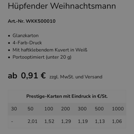
Hüpfender Weihnachtsmann
Art.-Nr. WKK500010
• Glanzkarton
• 4-Farb-Druck
• Mit haftklebendem Kuvert in Weiß
• Portooptimiert (unter 20 g)
ab
0,91 €
zzgl. MwSt. und Versand
Prestige-Karten mit Eindruck in €/St.
30
50
100
200
300
500
1000
-
2,01
1,52
1,29
1,19
1,13
1,06