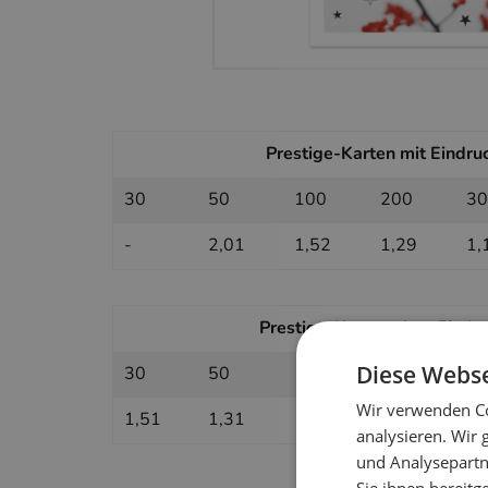
Prestige-Karten mit Eindruc
30
50
100
200
30
-
2,01
1,52
1,29
1,
Prestige-Karten ohne Eindruc
Diese Webse
30
50
100
200
30
Wir verwenden Co
1,51
1,31
1,11
1,01
0,
analysieren. Wir
und Analysepartn
Sie ihnen bereitg