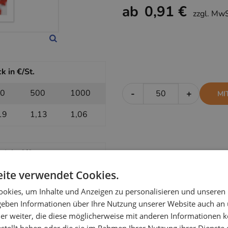
ab
0,91 €
zzgl. Mw
k in €/St.
0
500
1000
-
+
MI
19
1,13
1,06
k in €/St.
ite verwendet Cookies.
0
500
1000
-
+
OH
okies, um Inhalte und Anzeigen zu personalisieren und unseren
97
0,95
0,91
 geben Informationen über Ihre Nutzung unserer Website auch an
er weiter, die diese möglicherweise mit anderen Informationen k
estellt haben oder die sie im Rahmen Ihrer Nutzung ihrer Dienst