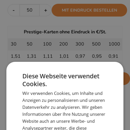
-
+
MIT EINDRUCK BESTELLEN
Prestige-Karten ohne Eindruck in €/St.
30
50
100
200
300
500
1000
1,51
1,31
1,11
1,01
0,97
0,95
0,91
Diese Webseite verwendet
-
+
OHNE EINDRUCK BESTELLEN
Cookies.
Wir verwenden Cookies, um Inhalte und
Anzeigen zu personalisieren und unseren
PRODUKTDETAILS
Datenverkehr zu analysieren. Wir geben
Informationen über Ihre Nutzung unserer
DIe dezenten Farben und das schlichtes Design sorgen
Website auch an unsere Werbe- und
bei der Karte
Verbindungen
für eine besondere
Analysepartner weiter, die diese
Eleganz.