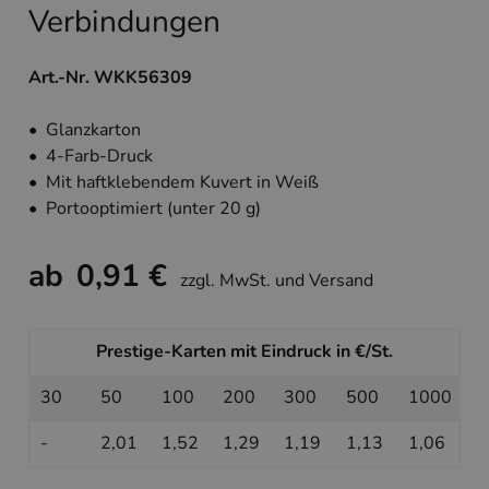
Verbindungen
Art.-Nr. WKK56309
• Glanzkarton
• 4-Farb-Druck
• Mit haftklebendem Kuvert in Weiß
• Portooptimiert (unter 20 g)
ab
0,91 €
zzgl. MwSt. und Versand
Prestige-Karten mit Eindruck in €/St.
30
50
100
200
300
500
1000
-
2,01
1,52
1,29
1,19
1,13
1,06