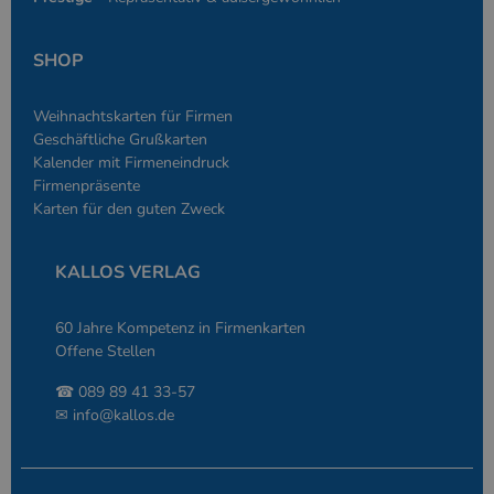
eine allgemein
die zum Verwa
Benutzersitzun
SHOP
verwendet wird
Normalerweise 
sich um eine zu
generierte Zahl
Weihnachtskarten für Firmen
und Weise, wie
verwendet wird
Geschäftliche Grußkarten
die Site spezifi
Kalender mit Firmeneindruck
Ein gutes Beispi
jedoch die Bei
Firmenpräsente
des Anmeldesta
Karten für den guten Zweck
einen Benutzer
den Seiten.
KALLOS VERLAG
60 Jahre Kompetenz in Firmenkarten
Offene Stellen
Anbieter
/
Name
Ablaufdatum
Beschreibung
Domäne
☎ 089 89 41 33-57
Anbieter
/
Name
Ablaufdatum
Beschreibung
✉
info@kallos.de
_ga
2 Jahre
Dient Google
Google LLC
Domäne
Analytics zur
www.kallos.de
Unterscheidung
gcl_aw
kallos.de
2 Monate 4
Dient Google Ads
einzelner
Wochen
zur Attribution.
Nutzer.