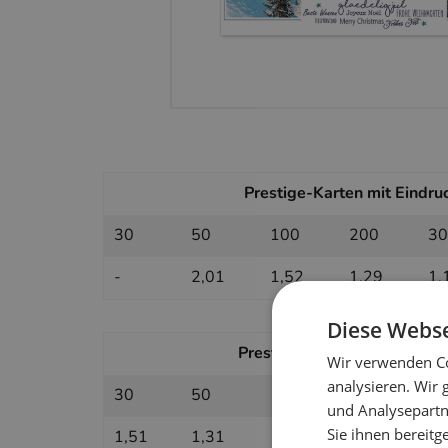
Prestige-Karten mit Eindruc
30
50
100
200
30
-
2,01
1,52
1,29
1,
Diese Webse
Prestige-Karten ohne Eindruc
Wir verwenden Co
analysieren. Wir
30
50
100
200
30
und Analysepartn
Sie ihnen bereitg
1,51
1,31
1,11
1,01
0,