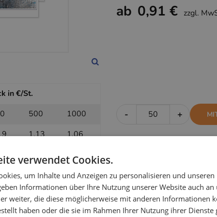
ab
0,91 €
zzgl. Mw
k in €/St.
0
500
1000
-
+
MI
19
1,13
1,06
ite verwendet Cookies.
k in €/St.
okies, um Inhalte und Anzeigen zu personalisieren und unseren
 geben Informationen über Ihre Nutzung unserer Website auch an
0
500
1000
-
+
OH
er weiter, die diese möglicherweise mit anderen Informationen k
estellt haben oder die sie im Rahmen Ihrer Nutzung ihrer Dienst
97
0,95
0,91