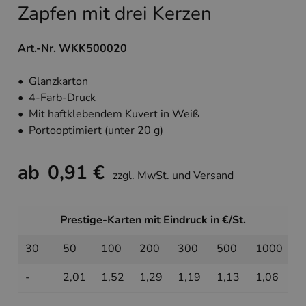
Zapfen mit drei Kerzen
Art.-Nr. WKK500020
• Glanzkarton
• 4-Farb-Druck
• Mit haftklebendem Kuvert in Weiß
• Portooptimiert (unter 20 g)
ab
0,91 €
zzgl. MwSt. und Versand
Prestige-Karten mit Eindruck in €/St.
30
50
100
200
300
500
1000
-
2,01
1,52
1,29
1,19
1,13
1,06