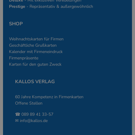
Deluxe
- Mit exklusiven Veredelungen
Sprache basiere
Prestige
- Repräsentativ & außergewöhnlich
eine allgemein
die zum Verwa
Benutzersitzun
verwendet wird
SHOP
Normalerweise 
sich um eine zu
generierte Zahl
und Weise, wie
Weihnachtskarten für Firmen
verwendet wird
Geschäftliche Grußkarten
die Site spezifi
Ein gutes Beispi
Kalender mit Firmeneindruck
jedoch die Bei
Firmenpräsente
des Anmeldesta
einen Benutzer
Karten für den guten Zweck
den Seiten.
KALLOS VERLAG
60 Jahre Kompetenz in Firmenkarten
Offene Stellen
Anbieter
/
Name
Ablaufdatum
Beschreibung
Domäne
Anbieter
/
☎ 089 89 41 33-57
Name
Ablaufdatum
Beschreibung
_ga
2 Jahre
Dient Google
Google LLC
Domäne
✉
info@kallos.de
Analytics zur
www.kallos.de
Unterscheidung
gcl_aw
kallos.de
2 Monate 4
Dient Google Ads
einzelner
Wochen
zur Attribution.
Nutzer.