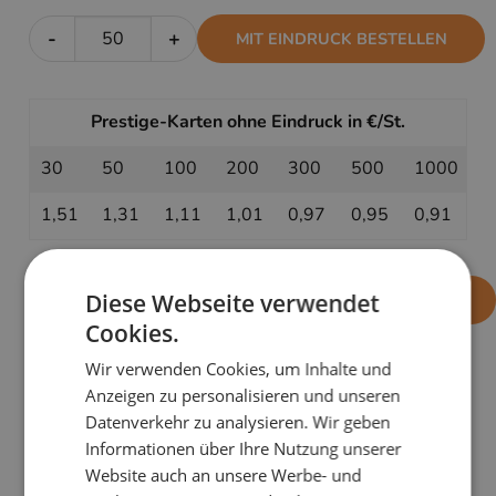
-
+
MIT EINDRUCK BESTELLEN
Prestige-Karten ohne Eindruck in €/St.
30
50
100
200
300
500
1000
1,51
1,31
1,11
1,01
0,97
0,95
0,91
-
+
Diese Webseite verwendet
OHNE EINDRUCK BESTELLEN
Cookies.
Wir verwenden Cookies, um Inhalte und
Anzeigen zu personalisieren und unseren
PRODUKTDETAILS
Datenverkehr zu analysieren. Wir geben
Die Weihnachtskarte
Zapfen mit drei Kerzen
ist
Informationen über Ihre Nutzung unserer
perfekt für Ihre Kunden: hochwertig gestaltet, zeitlos
Website auch an unsere Werbe- und
elegant und mit einer besonderen festlichen