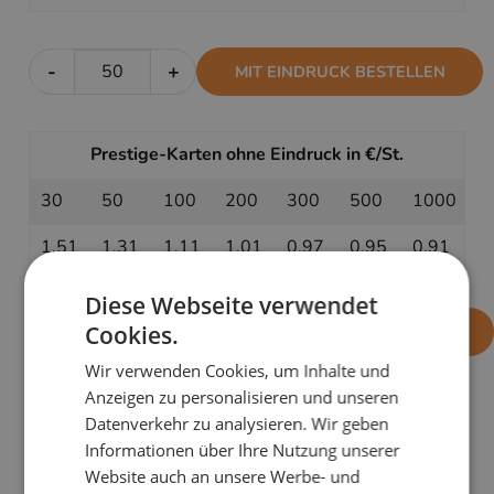
-
+
MIT EINDRUCK BESTELLEN
Prestige-Karten ohne Eindruck in €/St.
30
50
100
200
300
500
1000
1,51
1,31
1,11
1,01
0,97
0,95
0,91
Diese Webseite verwendet
-
+
Cookies.
OHNE EINDRUCK BESTELLEN
Wir verwenden Cookies, um Inhalte und
Anzeigen zu personalisieren und unseren
Datenverkehr zu analysieren. Wir geben
PRODUKTDETAILS
Informationen über Ihre Nutzung unserer
Die Karte
Zarte Beerenzweige mit Schmuck
fasziniert
Website auch an unsere Werbe- und