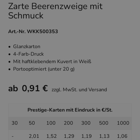
Zarte Beerenzweige mit
Schmuck
Art.-Nr. WKK500353
• Glanzkarton
• 4-Farb-Druck
• Mit haftklebendem Kuvert in Weiß
• Portooptimiert (unter 20 g)
ab
0,91 €
zzgl. MwSt. und Versand
Prestige-Karten mit Eindruck in €/St.
30
50
100
200
300
500
1000
-
2,01
1,52
1,29
1,19
1,13
1,06