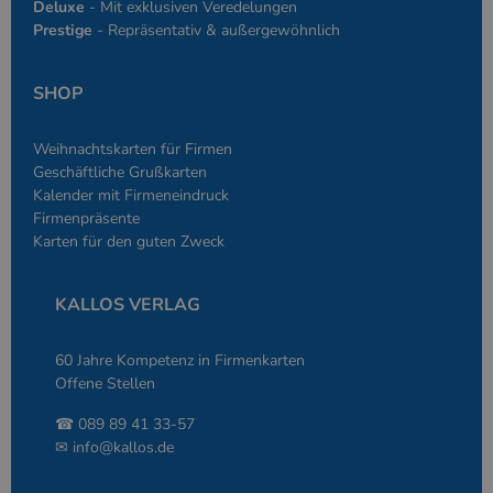
Deluxe
- Mit exklusiven Veredelungen
Sprache basiere
Prestige
- Repräsentativ & außergewöhnlich
eine allgemein
die zum Verwa
Benutzersitzun
verwendet wird
SHOP
Normalerweise 
sich um eine zu
generierte Zahl
und Weise, wie
Weihnachtskarten für Firmen
verwendet wird
die Site spezifi
Geschäftliche Grußkarten
Ein gutes Beispi
Kalender mit Firmeneindruck
jedoch die Bei
des Anmeldesta
Firmenpräsente
einen Benutzer
Karten für den guten Zweck
den Seiten.
KALLOS VERLAG
60 Jahre Kompetenz in Firmenkarten
Offene Stellen
Anbieter
/
Name
Ablaufdatum
Beschreibung
Domäne
Anbieter
/
☎ 089 89 41 33-57
Name
Ablaufdatum
Beschreibung
_ga
2 Jahre
Dient Google
Google LLC
Domäne
✉
info@kallos.de
Analytics zur
www.kallos.de
Unterscheidung
gcl_aw
kallos.de
2 Monate 4
Dient Google Ads
einzelner
Wochen
zur Attribution.