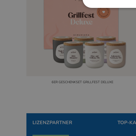
Unbedingt erforderl
Kontoverwaltung. Oh
Anbie
Name
Dom
PHPSESSID
PHP.
www.
6ER GESCHENKSET GRILLFEST DELUXE
PHPSESSID
PHP.
simp
LIZENZPARTNER
TOP-K