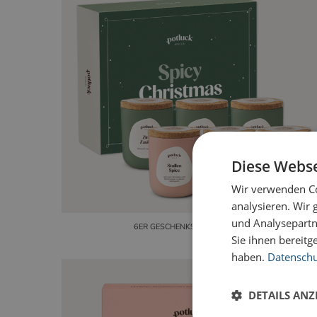
Diese Webse
Wir verwenden Co
analysieren. Wir
und Analysepartn
6ER GESCHENKSET CHRISTMAS
Sie ihnen bereitg
haben.
Datenschut
DETAILS ANZ