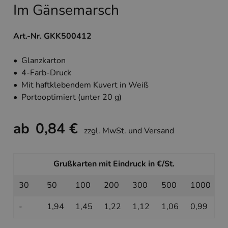
Im Gänsemarsch
Art.-Nr. GKK500412
• Glanzkarton
• 4-Farb-Druck
• Mit haftklebendem Kuvert in Weiß
• Portooptimiert (unter 20 g)
ab
0,84 €
zzgl. MwSt. und Versand
Grußkarten mit Eindruck in €/St.
30
50
100
200
300
500
1000
-
1,94
1,45
1,22
1,12
1,06
0,99