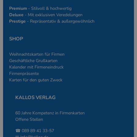
Anwendungen g
simplebooklet.com
Datenschutzerklärung
wird, die auf d
Premium
- Stilvoll & hochwertig
Sprache basiere
Deluxe
- Mit exklusiven Veredelungen
eine allgemein
die zum Verwa
Prestige
- Repräsentativ & außergewöhnlich
Benutzersitzun
verwendet wird
Normalerweise 
sich um eine zu
SHOP
generierte Zahl
und Weise, wie
verwendet wird
die Site spezifi
Weihnachtskarten für Firmen
Ein gutes Beispi
Geschäftliche Grußkarten
jedoch die Bei
des Anmeldesta
Kalender mit Firmeneindruck
einen Benutzer
Firmenpräsente
den Seiten.
Karten für den guten Zweck
KALLOS VERLAG
60 Jahre Kompetenz in Firmenkarten
Anbieter
/
Name
Ablaufdatum
Beschreibung
Domäne
Offene Stellen
Anbieter
/
Name
Ablaufdatum
Beschreibung
_ga
2 Jahre
Dient Google
Google LLC
Domäne
☎ 089 89 41 33-57
Analytics zur
www.kallos.de
Unterscheidung
gcl_aw
kallos.de
2 Monate 4
Dient Google Ads