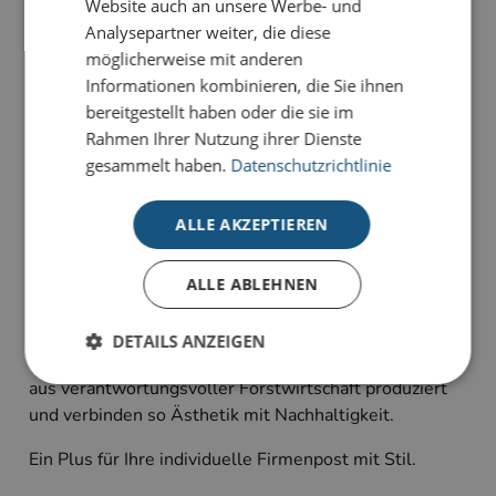
Website auch an unsere Werbe- und
Analysepartner weiter, die diese
Unsere Glückwunsch-Karten sind Karten, die
möglicherweise mit anderen
bewegen. Sie haben die Wahl zwischen
Informationen kombinieren, die Sie ihnen
unterschiedlichen Stilrichtungen für viele Anlässe:
bereitgestellt haben oder die sie im
geeignet für Geburtstagsgrüße, Jubiläum oder schlicht
Rahmen Ihrer Nutzung ihrer Dienste
als Dankeskarte zum Ausdruck persönlicher
gesammelt haben.
Datenschutzrichtlinie
Wertschätzung.
Alle Karten sind im 4-Farb-Druck auf unserem
ALLE AKZEPTIEREN
hochwertigen Standardkarton gefertigt und bieten
individuelle Gestaltungsmöglichkeiten im
ALLE ABLEHNEN
Inneneindruck.
Unsere Glückwunsch-Kollektion wird auf unserem
DETAILS ANZEIGEN
hochwertigen Standardkarton mit FSC-Zertifizierung
aus verantwortungsvoller Forstwirtschaft produziert
und verbinden so Ästhetik mit Nachhaltigkeit.
Unbedingt erforderlich
Performance
Ein Plus für Ihre individuelle Firmenpost mit Stil.
Targeting