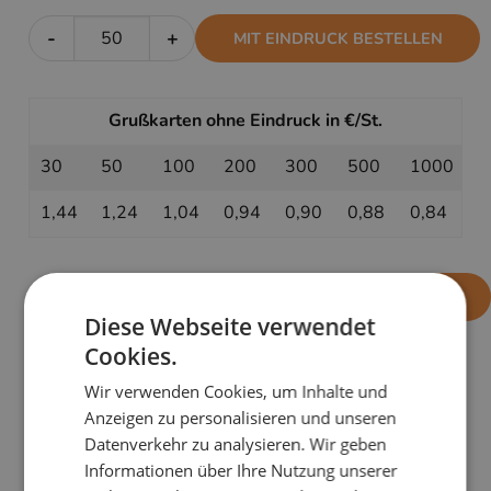
-
+
MIT EINDRUCK BESTELLEN
Grußkarten ohne Eindruck in €/St.
30
50
100
200
300
500
1000
1,44
1,24
1,04
0,94
0,90
0,88
0,84
-
+
OHNE EINDRUCK BESTELLEN
Diese Webseite verwendet
Cookies.
Wir verwenden Cookies, um Inhalte und
PRODUKTDETAILS
Anzeigen zu personalisieren und unseren
Die besten Wünsche, serviert mit einer Extraportion
Datenverkehr zu analysieren. Wir geben
Humor und kleinen Geschenken. Die Karte
Im
Informationen über Ihre Nutzung unserer
Gänsemarsch
zaubert sicher ein Lächeln ins Gesicht.