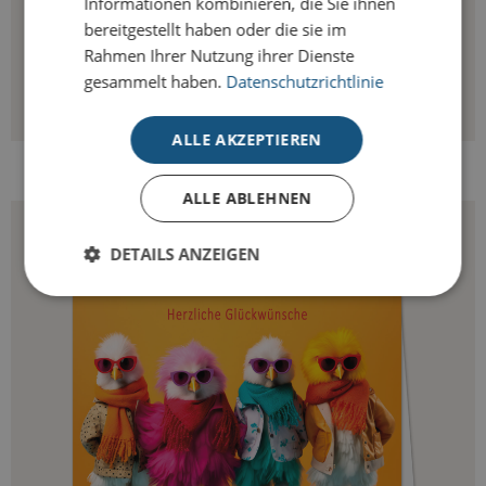
Informationen kombinieren, die Sie ihnen
bereitgestellt haben oder die sie im
Rahmen Ihrer Nutzung ihrer Dienste
gesammelt haben.
Datenschutzrichtlinie
ALLE AKZEPTIEREN
EINE TÜTE VOLL GLÜCK
ALLE ABLEHNEN
DETAILS ANZEIGEN
Unbedingt erforderlich
Performance
Targeting
Unbedingt erforderliche Cookies ermöglichen
wesentliche Kernfunktionen der Website wie die
Benutzeranmeldung und die Kontoverwaltung.
Ohne die unbedingt erforderlichen Cookies kann
die Website nicht ordnungsgemäß verwendet