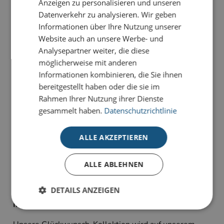
Anzeigen zu personalisieren und unseren
Datenverkehr zu analysieren. Wir geben
PRODUKTDETAILS
Informationen über Ihre Nutzung unserer
Die Karte
Internationale Teamwünsche
besticht durch
Website auch an unsere Werbe- und
ihre fröhliche, internationale Ausstrahlung. Die bunten
Analysepartner weiter, die diese
Comic-Figuren gratulieren in verschiedenen Sprachen
möglicherweise mit anderen
und sind ein Symbol für weltweite Verbundenheit.
Informationen kombinieren, die Sie ihnen
bereitgestellt haben oder die sie im
Unsere Glückwunsch-Karten sind Karten, die
Rahmen Ihrer Nutzung ihrer Dienste
bewegen. Sie haben die Wahl zwischen
gesammelt haben.
Datenschutzrichtlinie
unterschiedlichen Stilrichtungen für viele Anlässe:
geeignet für Geburtstagsgrüße, Jubiläum oder schlicht
ALLE AKZEPTIEREN
als Dankeskarte zum Ausdruck persönlicher
Wertschätzung.
ALLE ABLEHNEN
Alle Karten sind im 4-Farb-Druck auf unserem
hochwertigen Standardkarton gefertigt und bieten
DETAILS ANZEIGEN
individuelle Gestaltungsmöglichkeiten im
Inneneindruck.