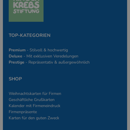
des Anmeldesta
einen Benutzer
den Seiten.
PHPSESSID
Google-
Session
Cookie, das vo
PHP.net
Anwendungen g
simplebooklet.com
Datenschutzerklärung
wird, die auf d
Sprache basiere
TOP-KATEGORIEN
eine allgemein
die zum Verwa
Benutzersitzun
verwendet wird
Premium
- Stilvoll & hochwertig
Normalerweise 
sich um eine zu
Deluxe
- Mit exklusiven Veredelungen
generierte Zahl
Prestige
- Repräsentativ & außergewöhnlich
und Weise, wie
verwendet wird
die Site spezifi
Ein gutes Beispi
SHOP
jedoch die Bei
des Anmeldesta
einen Benutzer
den Seiten.
Weihnachtskarten für Firmen
Geschäftliche Grußkarten
Kalender mit Firmeneindruck
Firmenpräsente
Karten für den guten Zweck
Anbieter
/