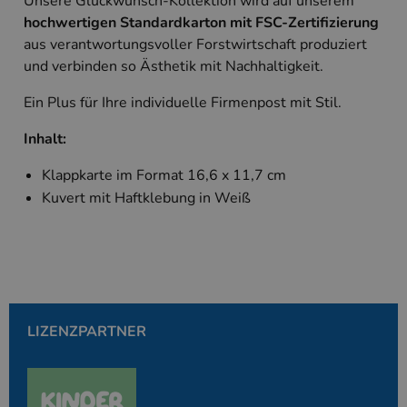
Unsere Glückwunsch-Kollektion wird auf unserem
Unbedingt erforderlich
Performance
hochwertigen Standardkarton mit FSC-Zertifizierung
Targeting
aus verantwortungsvoller Forstwirtschaft produziert
und verbinden so Ästhetik mit Nachhaltigkeit.
Unbedingt erforderliche Cookies ermöglichen
wesentliche Kernfunktionen der Website wie die
Benutzeranmeldung und die Kontoverwaltung.
Ein Plus für Ihre individuelle Firmenpost mit Stil.
Ohne die unbedingt erforderlichen Cookies kann
die Website nicht ordnungsgemäß verwendet
Inhalt:
werden.
Anbieter
/
Klappkarte im Format 16,6 x 11,7 cm
Name
Ablaufdatum
Beschreibung
Domäne
Kuvert mit Haftklebung in Weiß
PHPSESSID
Session
Cookie, das vo
PHP.net
Anwendungen g
www.kallos.de
wird, die auf d
Sprache basiere
eine allgemein
die zum Verwa
Benutzersitzun
verwendet wird
Normalerweise 
sich um eine zu
LIZENZPARTNER
generierte Zahl
und Weise, wie
verwendet wird
die Site spezifi
Ein gutes Beispi
jedoch die Bei