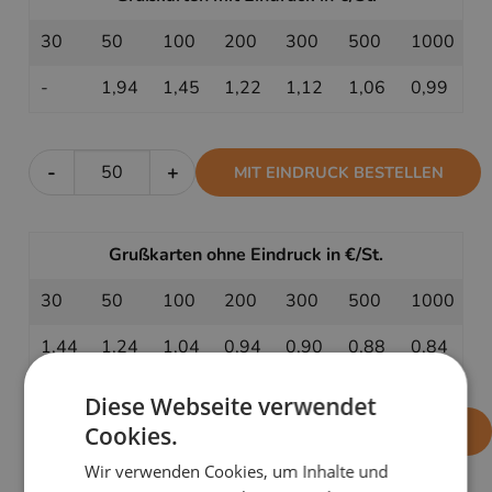
30
50
100
200
300
500
1000
-
1,94
1,45
1,22
1,12
1,06
0,99
-
+
MIT EINDRUCK BESTELLEN
Grußkarten ohne Eindruck in €/St.
30
50
100
200
300
500
1000
1,44
1,24
1,04
0,94
0,90
0,88
0,84
Diese Webseite verwendet
-
+
OHNE EINDRUCK BESTELLEN
Cookies.
Wir verwenden Cookies, um Inhalte und