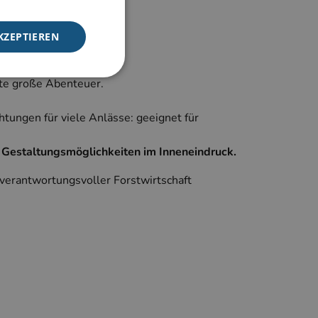
KZEPTIEREN
ste große Abenteuer.
tungen für viele Anlässe: geeignet für
meldung und die
wendet werden.
e Gestaltungsmöglichkeiten im Inneneindruck.
verantwortungsvoller Forstwirtschaft
f der PHP-Sprache
Verwalten von
weise handelt es
e, wie sie
utes Beispiel ist
n Benutzer zwischen
f der PHP-Sprache
Verwalten von
weise handelt es
e, wie sie
utes Beispiel ist