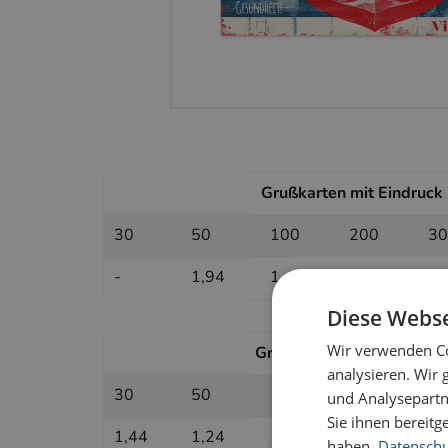
Grußkarten mit Eindruck i
30
50
100
200
30
-
1,94
1,45
1,22
1,
Diese Webse
Wir verwenden Co
Grußkarten ohne Eindruck 
analysieren. Wir
30
50
100
200
30
und Analysepartn
Sie ihnen bereitg
1,44
1,24
1,04
0,94
0,
haben.
Datenschut