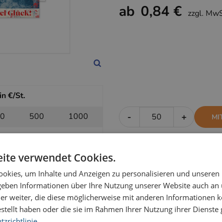
ab
0,84 €
zzgl. Mw
n €/St.
0
500
1000
-
+
MI
12
1,06
0,99
ite verwendet Cookies.
okies, um Inhalte und Anzeigen zu personalisieren und unseren
in €/St.
 geben Informationen über Ihre Nutzung unserer Website auch an
0
500
1000
-
+
OH
er weiter, die diese möglicherweise mit anderen Informationen k
estellt haben oder die sie im Rahmen Ihrer Nutzung ihrer Dienst
90
0,88
0,84
zrichtlinie