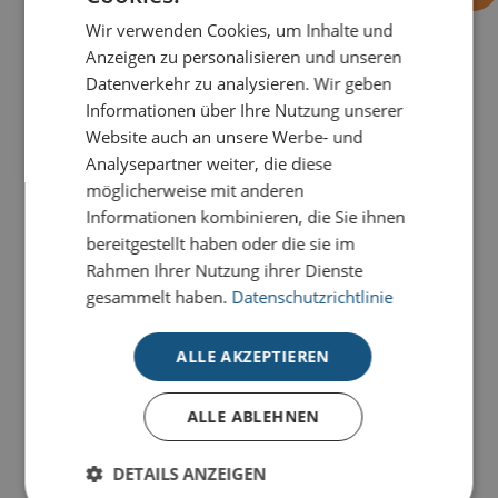
Wir verwenden Cookies, um Inhalte und
Anzeigen zu personalisieren und unseren
Datenverkehr zu analysieren. Wir geben
PRODUKTDETAILS
Informationen über Ihre Nutzung unserer
Mal eine etwas andere Weihnachtskarte. Das
Website auch an unsere Werbe- und
Motiv
Vom Team
ist mit einer Holografiefolie sowie
Analysepartner weiter, die diese
einer Rotfolie veredelt und überbringt glitzernde
möglicherweise mit anderen
Weihnachtsgrüße.
Informationen kombinieren, die Sie ihnen
bereitgestellt haben oder die sie im
Unsere Premium-Weihnachtskarten für Unternehmen
Rahmen Ihrer Nutzung ihrer Dienste
stehen für klares Design, hochwertige Materialien und
gesammelt haben.
Datenschutzrichtlinie
individuelle Gestaltungsmöglichkeiten
.
ALLE AKZEPTIEREN
Alle Premium-Karten setzen Ihre Weihnachtsgrüße
durch
aufwendige Veredelungen
perfekt in Szene.
Unsere Karten-Kollektion für hohe Ansprüche wird
ALLE ABLEHNEN
ausschließlich auf
hochwertigen Naturkartons
in
unterschiedlichen Farben produziert – farblich
DETAILS ANZEIGEN
changierende Glitterkartons und haptisch