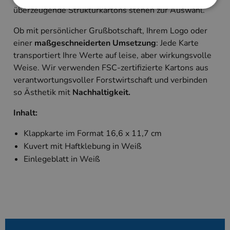
überzeugende Strukturkartons stehen zur Auswahl.
Ob mit persönlicher Grußbotschaft, Ihrem Logo oder
Unbedingt erforderlich
Performance
einer
maßgeschneiderten Umsetzung
: Jede Karte
Targeting
transportiert Ihre Werte auf leise, aber wirkungsvolle
Unbedingt erforderliche Cookies ermöglichen
Weise. Wir verwenden FSC-zertifizierte Kartons aus
wesentliche Kernfunktionen der Website wie die
verantwortungsvoller Forstwirtschaft und verbinden
Benutzeranmeldung und die Kontoverwaltung.
Ohne die unbedingt erforderlichen Cookies kann
so Ästhetik mit
Nachhaltigkeit.
die Website nicht ordnungsgemäß verwendet
werden.
Inhalt:
Anbieter
/
Name
Ablaufdatum
Beschreibung
Domäne
Klappkarte im Format 16,6 x 11,7 cm
PHPSESSID
Session
Cookie, das vo
PHP.net
Kuvert mit Haftklebung in Weiß
Anwendungen g
www.kallos.de
wird, die auf d
Einlegeblatt in Weiß
Sprache basiere
eine allgemein
die zum Verwa
Benutzersitzun
verwendet wird
Normalerweise 
sich um eine zu
generierte Zahl
und Weise, wie
verwendet wird