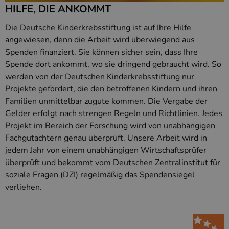
den Seiten.
HILFE, DIE ANKOMMT
Die Deutsche Kinderkrebsstiftung ist auf Ihre Hilfe
angewiesen, denn die Arbeit wird überwiegend aus
Spenden finanziert. Sie können sicher sein, dass Ihre
Spende dort ankommt, wo sie dringend gebraucht wird. So
Anbieter
/
Name
Ablaufdatum
Beschreibung
Domäne
werden von der Deutschen Kinderkrebsstiftung nur
Anbieter
/
Name
Ablaufdatum
Beschreibung
_ga
2 Jahre
Dient Google
Google LLC
Projekte gefördert, die den betroffenen Kindern und ihren
Domäne
Analytics zur
www.kallos.de
Familien unmittelbar zugute kommen. Die Vergabe der
Unterscheidung
gcl_aw
kallos.de
2 Monate 4
Dient Google Ads
einzelner
Wochen
zur Attribution.
Gelder erfolgt nach strengen Regeln und Richtlinien. Jedes
Nutzer.
Projekt im Bereich der Forschung wird von unabhängigen
_clck
.www.kallos.de
1 Jahr
Dieses Cookie wird
_ga_*
kallos.de
2 Jahre
Dient Google
verwendet, um
Fachgutachtern genau überprüft. Unsere Arbeit wird in
Analytics zur
Nutzerinteraktionen
Speicherung
und das
jedem Jahr von einem unabhängigen Wirtschaftsprüfer
des
Engagement auf der
Sitzungsstatus.
Website zu
überprüft und bekommt vom Deutschen Zentralinstitut für
verfolgen, um die
soziale Fragen (DZI) regelmäßig das Spendensiegel
Nutzererfahrung
und die
verliehen.
Funktionalität der
Website zu
verbessern.
_clsk
1 Tag
Dieses Cookie ist
Microsoft
mit Microsoft
.www.kallos.de