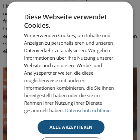
Haupthaus und rustikale Blockhütten, in denen Glas und
naturbelassenes Holz dominieren, sorgen für eine warme,
Diese Webseite verwendet
freundliche Atmosphäre. Es entsteht das Gefühl einer
Cookies.
Insel, die als Rückzugsort dient. Hier tauchen an Krebs
Wir verwenden Cookies, um Inhalte und
erkrankte Kinder, Jugendliche und junge Erwachsene, deren
Anzeigen zu personalisieren und unseren
Geschwister und Familienangehörige in eine Erlebniswelt
Datenverkehr zu analysieren. Wir geben
ein, in der vieles erfahren und ausprobiert werden kann.
Informationen über Ihre Nutzung unserer
Website auch an unsere Werbe- und
Analysepartner weiter, die diese
möglicherweise mit anderen
Informationen kombinieren, die Sie ihnen
bereitgestellt haben oder die sie im
Rahmen Ihrer Nutzung ihrer Dienste
gesammelt haben.
Datenschutzrichtlinie
ALLE AKZEPTIEREN