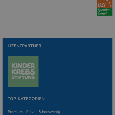
Clarity Analytics
Software
verbunden. Es wird
verwendet, um
Informationen über
die Benutzersitzung
zu speichern und
mehrere
Seitenansichten zu
einer einzigen
Benutzersitzung für
Analysezwecke zu
kombinieren.
LIZENZPARTNER
TOP-KATEGORIEN
Premium
- Stilvoll & hochwertig