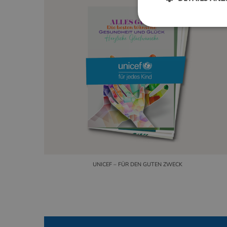
Unbedingt erforderl
Kontoverwaltung. Oh
Anbie
Name
Dom
PHPSESSID
PHP.
www.
UNICEF – FÜR DEN GUTEN ZWECK
PHPSESSID
PHP.
simp