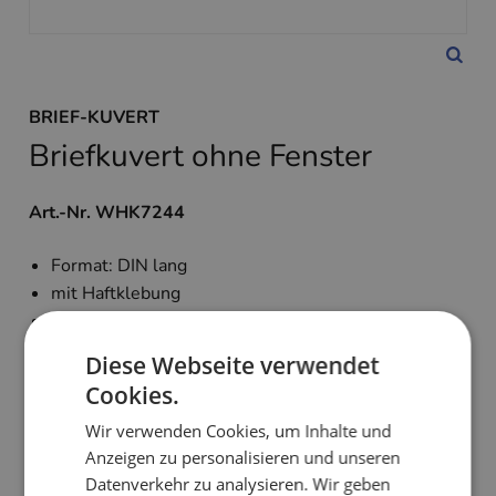
BRIEF-KUVERT
Briefkuvert ohne Fenster
Art.-Nr. WHK7244
Format: DIN lang
mit Haftklebung
ohne Fenster
Veredelung in Silber
Diese Webseite verwendet
passend zum Briefpapier
WBK1188
Cookies.
Wir verwenden Cookies, um Inhalte und
0,28 €
zzgl. MwSt. und Versand
Anzeigen zu personalisieren und unseren
Datenverkehr zu analysieren. Wir geben