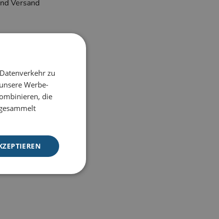
und Versand
 Datenverkehr zu
 unsere Werbe-
ombinieren, die
BESTELLEN
e gesammelt
KZEPTIEREN
meldung und die