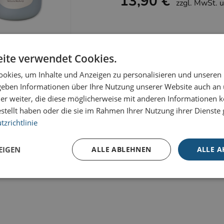
13,90 €
zzgl. MwSt. 
ite verwendet Cookies.
okies, um Inhalte und Anzeigen zu personalisieren und unseren
 geben Informationen über Ihre Nutzung unserer Website auch an
er weiter, die diese möglicherweise mit anderen Informationen k
-
+
estellt haben oder die sie im Rahmen Ihrer Nutzung ihrer Dienst
zrichtlinie
EIGEN
ALLE ABLEHNEN
ALLE A
Unbedingt erforderlich
Performance
Targeting
iche Cookies ermöglichen wesentliche Kernfunktionen der Website wie die Benutzeran