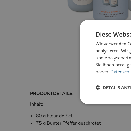
Diese Webse
Wir verwenden Co
analysieren. Wir
und Analysepartn
Sie ihnen bereitg
haben.
Datenschut
DETAILS ANZ
PRODUKTDETAILS
Inhalt:
80 g Fleur de Sel
75 g Bunter Pfeffer geschrotet
Unbedingt erforderl