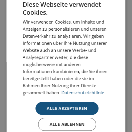
Diese Webseite verwendet
Cookies.
-
+
BESTELLEN
Wir verwenden Cookies, um Inhalte und
Anzeigen zu personalisieren und unseren
Datenverkehr zu analysieren. Wir geben
Informationen über Ihre Nutzung unserer
Website auch an unsere Werbe- und
PRODUKTDETAILS
Analysepartner weiter, die diese
Inhalt:
möglicherweise mit anderen
Informationen kombinieren, die Sie ihnen
125 g Handgefertigte Pralinen und Trüffel
bereitgestellt haben oder die sie im
Kann Spuren von Nüssen enthalten
Rahmen Ihrer Nutzung ihrer Dienste
gesammelt haben.
Datenschutzrichtlinie
Die Schmuckdose mit 3D-Prägung ist gefüllt mit einer
Mischung aus feinsten Pralinen.
ALLE AKZEPTIEREN
Enthalten sind alkoholhaltige Pralinen & Trüffel.
ALLE ABLEHNEN