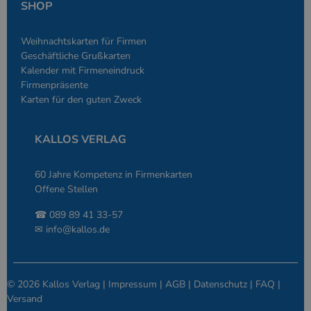
sich um eine zu
SHOP
generierte Zahl
und Weise, wie
verwendet wird
Weihnachtskarten für Firmen
die Site spezifi
Ein gutes Beispi
Geschäftliche Grußkarten
jedoch die Bei
Kalender mit Firmeneindruck
des Anmeldesta
einen Benutzer
Firmenpräsente
den Seiten.
Karten für den guten Zweck
PHPSESSID
Google-
Session
Cookie, das vo
PHP.net
Anwendungen g
simplebooklet.com
Datenschutzerklärung
wird, die auf d
KALLOS VERLAG
Sprache basiere
eine allgemein
die zum Verwa
Benutzersitzun
60 Jahre Kompetenz in Firmenkarten
verwendet wird
Normalerweise 
Offene Stellen
sich um eine zu
generierte Zahl
☎ 089 89 41 33-57
und Weise, wie
verwendet wird
✉
info@kallos.de
die Site spezifi
Ein gutes Beispi
jedoch die Bei
des Anmeldesta
einen Benutzer
© 2026 Kallos Verlag |
Impressum
|
AGB
|
Datenschutz
|
FAQ
|
den Seiten.
Versand