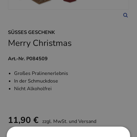
SÜSSES GESCHENK
Merry Christmas
Art.-Nr. P084509
Großes Pralinenerlebnis
In der Schmuckdose
Nicht Alkoholfrei
11,90 €
zzgl. MwSt. und Versand