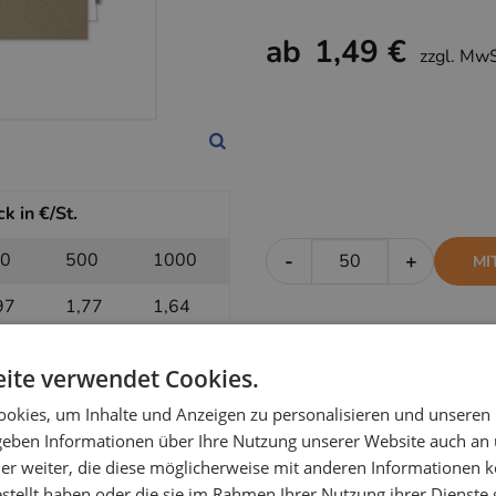
ab
1,49 €
zzgl. Mw
k in €/St.
0
500
1000
-
+
MI
97
1,77
1,64
ite verwendet Cookies.
k in €/St.
okies, um Inhalte und Anzeigen zu personalisieren und unseren
0
500
1000
-
+
OH
 geben Informationen über Ihre Nutzung unserer Website auch an
er weiter, die diese möglicherweise mit anderen Informationen k
75
1,59
1,49
estellt haben oder die sie im Rahmen Ihrer Nutzung ihrer Dienst