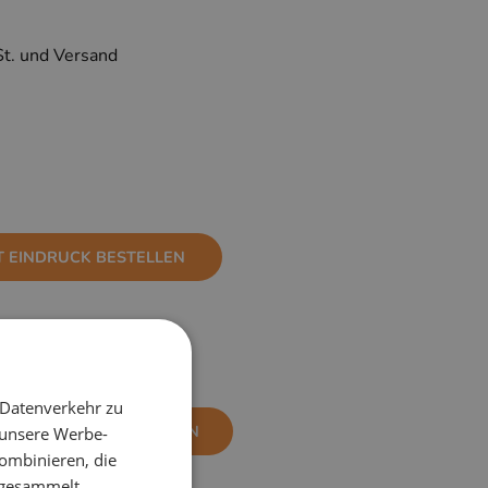
St. und Versand
T EINDRUCK BESTELLEN
 Datenverkehr zu
NE EINDRUCK BESTELLEN
 unsere Werbe-
ombinieren, die
e gesammelt