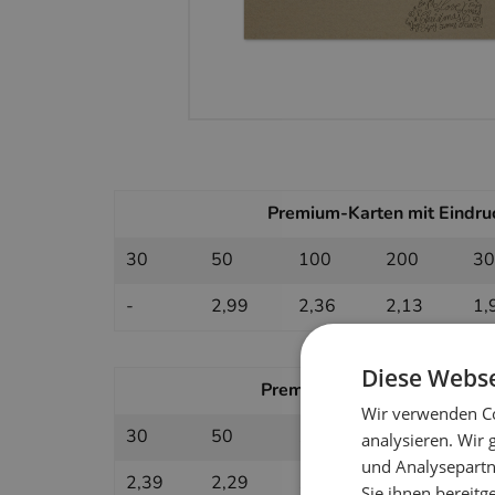
Premium-Karten mit Eindruc
30
50
100
200
30
-
2,99
2,36
2,13
1,
Diese Webse
Premium-Karten ohne Eindruc
Wir verwenden Co
30
50
100
200
30
analysieren. Wir
und Analysepartn
2,39
2,29
1,95
1,85
1,
Sie ihnen bereitg