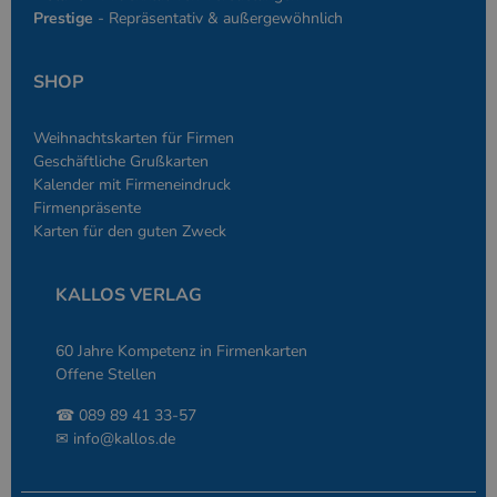
Sprache basiere
Prestige
- Repräsentativ & außergewöhnlich
eine allgemein
die zum Verwa
Benutzersitzun
verwendet wird
SHOP
Normalerweise 
sich um eine zu
generierte Zahl
und Weise, wie
Weihnachtskarten für Firmen
verwendet wird
Geschäftliche Grußkarten
die Site spezifi
Ein gutes Beispi
Kalender mit Firmeneindruck
jedoch die Bei
Firmenpräsente
des Anmeldesta
einen Benutzer
Karten für den guten Zweck
den Seiten.
KALLOS VERLAG
60 Jahre Kompetenz in Firmenkarten
Offene Stellen
Anbieter
/
Name
Ablaufdatum
Beschreibung
Domäne
☎ 089 89 41 33-57
Anbieter
/
Name
Ablaufdatum
Beschreibung
_ga
2 Jahre
Dient Google
Google LLC
Domäne
✉
info@kallos.de
Analytics zur
www.kallos.de
Unterscheidung
gcl_aw
kallos.de
2 Monate 4
Dient Google Ads
einzelner
Wochen
zur Attribution.
Nutzer.