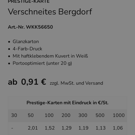
PRESTIGE-KARTE
Verschneites Bergdorf
Art.-Nr. WKK56650
• Glanzkarton
• 4-Farb-Druck
• Mit haftklebendem Kuvert in Weiß
• Portooptimiert (unter 20 g)
ab
0,91 €
zzgl. MwSt. und Versand
Prestige-Karten mit Eindruck in €/St.
30
50
100
200
300
500
1000
-
2,01
1,52
1,29
1,19
1,13
1,06