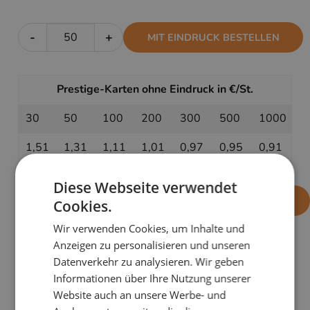
-
+
MIT EINDRUCK BESTELLEN
Prestige-Karten ohne Eindruck in €/St.
30
50
100
200
300
500
1000
1,51
1,31
1,11
1,01
0,97
0,95
0,91
Diese Webseite verwendet
-
+
OHNE EINDRUCK BESTELLEN
Cookies.
Wir verwenden Cookies, um Inhalte und
Anzeigen zu personalisieren und unseren
Datenverkehr zu analysieren. Wir geben
PRODUKTDETAILS
Informationen über Ihre Nutzung unserer
Die Weihnachtskarte
Verschneites Bergdorf
verbindet
Website auch an unsere Werbe- und
festliche Stimmung mit der zeitlosen Schönheit der