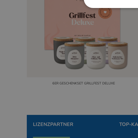
Unbedingt erforderl
Kontoverwaltung. Oh
Anbie
Name
Dom
PHPSESSID
PHP.
www.
6ER GESCHENKSET GRILLFEST DELUXE
PHPSESSID
PHP.
simp
LIZENZPARTNER
TOP-K