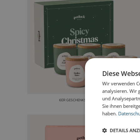
Diese Webse
Wir verwenden Co
analysieren. Wir
und Analysepartn
6ER GESCHENKSET CHRISTMAS
Sie ihnen bereitg
haben.
Datenschut
DETAILS ANZ